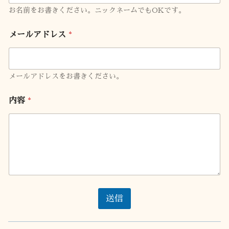
お名前をお書きください。ニックネームでもOKです。
メールアドレス
*
メールアドレスをお書きください。
メ
内容
*
ー
ル
ア
ド
レ
ス
*
お
名
前
送信