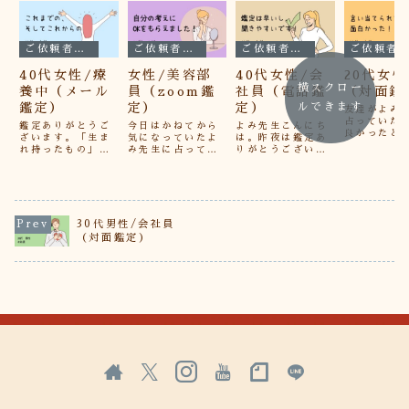
ご依頼者さまの声
ご依頼者さまの声
ご依頼者さまの声
ご依頼者さまの声
40代女性/療
女性/美容部
40代女性/会
20代女
横スクロー
養中（メール
員（zoom鑑
社員（電話鑑
（対面鑑
鑑定）
定）
定）
ルできます
友達がよみ
占っていた
鑑定ありがとうご
今日はかねてから
よみ先生こんにち
良かったと
ざいます。「生ま
気になっていたよ
は。昨夜は鑑定あ
いて、すご
れ持ったもの」、
み先生に占っても
りがとうございま
なったので
「総合」そして
らいました。 チカ
す！モヤモヤする
っていただ
「時期ごと」の現
ラもらったぁ〜♪(
たびに、同じ様な
た。自分が
在まで、怖いくら
´▽｀) 最近まとま
事を聞いてしまっ
人間なのか
い当たっていま
ってきてた考えに
て申し訳ないで
の終わりに
す。よみ様の温か
OK貰えましたの
す。鑑定もいつも
かったと思
いメッセージに、
で、また改めてが
ながら早いし、つ
30代男性/会社員
等を詳しく
私も胸がジーンと
んばるよん※感想
いあれこれ聞いて
（対面鑑定）
いただきま
いたします。私の
は全てご依頼者様
しまいました。先
自分がうす
これまでの、そし
からの許可をいた
生から、縁は繋が
っていた自
てこれからの人生
だいて掲載してお
っているから大丈
格とか運勢
について、丁寧に
ります。ご依頼者
夫ですよ！と言っ
を...
読んで教えてくだ
様の許...
てもらえて嬉しか
さっ...
っ...