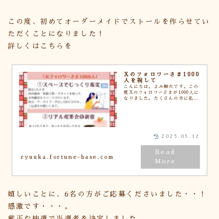
この度、初めてオーダーメイドでストールを作らせてい
ただくことになりました！
詳しくはこちらを
Xのフォロワーさま1000
人を祝して
こんにちは。よみ柳火です。この
度Xのフォロワーさまが1000人に
なりました。たくさんの方に私の
発することが届いていると思うと
すごく嬉しいですし、より気を引
き締めていきたいと改めて思いま
す。。そして、日...
2025.05.12
ryuuka.fortune-base.com
嬉しいことに、6名の方がご応募くださいました・・！
感激です・・・。
厳正な抽選で当選者を決定しました。