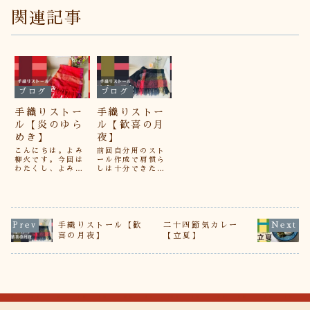
関連記事
ブログ
ブログ
手織りストー
手織りストー
ル【炎のゆら
ル【歓喜の月
めき】
夜】
こんにちは。よみ
前回自分用のスト
柳火です。今回は
ール作成で肩慣ら
わたくし、よみ柳
しは十分できたの
火による、よみ柳
で早速！アイビー
火のためのストー
茜先生をイメージ
ルについてお話し
したストールを作
ます。作成動機は
成しました。まず
自分用のストール
は色決めからで
が欲しい、という
す。アイビー茜先
手織りストール【歓
二十四節気カレー
のはもちろんです
生の命式や普段の
喜の月夜】
【立夏】
が、今回は「糸に
イメージからイメ
色を染められるの
ージを膨らませて
か」というのを検
いきます。「月と
証するのが主な目
夜と壬（海）を感
的です。「染め
じさせ、かつ、明
た...
る...