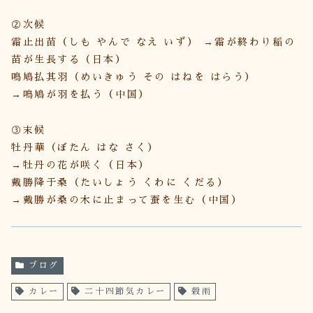
②次候
霜止出苗（しも やんで なえ いず） →霜が終わり稲の
苗が生長する（日本）
鳴鳩払其羽（めいきゅう その はねを はらう）
→鳴鳩が羽を払う（中国）
③末候
牡丹華（ぼたん はな さく）
→牡丹の花が咲く（日本）
戴勝降于桑（たいしょう くわに くだる）
→戴勝が桑の木に止まって蚕を生む（中国）
ブログ
カレー
二十四節気カレー
穀雨