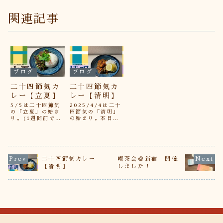
関連記事
ブログ
ブログ
二十四節気カ
二十四節気カ
レー【立夏】
レー【清明】
5/5は二十四節気
2025/4/4は二十
の「立夏」の始ま
四節気の「清明」
り。(1週間前です
の始まり。本日は
ね)立夏から立秋
そんな「清明」
の前日までを夏と
の、柔らかな春の
呼ぶそうです。本
雰囲気をイメージ
日はそんな「立
したカレーです。
夏」の、春の極ま
水菜とレモンの爽
りと夏の気配を表
やかさと、小エビ
二十四節気カレー
喫茶会＠新宿 開催
現したカレーで
の旨み、そしてほ
【清明】
しました！
す。七十二候の蛙
のかに香る白だし
始鳴（かえる はじ
をお楽しみいただ
めて なく）からカ
けます。五行にお
エルをイメージし
いて、木が強めの
たピーマンと...
カレーになり...