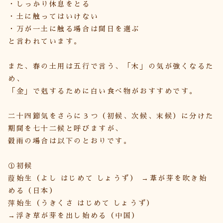
・しっかり休息をとる
・土に触ってはいけない
・万が一土に触る場合は間日を選ぶ
と言われています。
また、春の土用は五行で言う、「木」の気が強くなるた
め、
「金」で剋するために白い食べ物がおすすめです。
二十四節気をさらに３つ（初候、次候、末候）に分けた
期間を七十二候と呼びますが、
穀雨の場合は以下のとおりです。
①初候
葭始生（よし はじめて しょうず） →葦が芽を吹き始
める（日本）
萍始生（うきくさ はじめて しょうず）
→浮き草が芽を出し始める（中国）