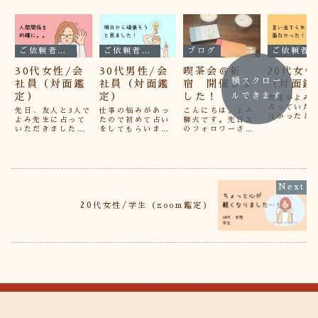
ご依頼者さまの声
ご依頼者さまの声
ブログ
ご依頼者さまの声
30代女性/会
30代男性/会
喫茶会＠新
20代女
横スクロー
社員（対面鑑
社員（対面鑑
宿 開催しま
（対面鑑
定）
定）
した！
ルできます
友達がよみ
占っていた
先日、友人と3人で
仕事の悩みがあっ
こんにちは。よみ
良かったと
よみ先生に占って
たので初めて占い
柳火です。先日X
いて、すご
いただきました。
をしてもらいまし
のフォロワーさま
なったので
友人が仕事関係の
た。結論すごく良
が1000人になり
っていただ
件で見ていただい
くて明日から頑張
ました！嬉しいこ
た。自分が
た時には、占いに
ろうと思えまし
とです。。ありが
人間なのか
行く前に人間関係
た！占い師は【よ
とうございます。
の終わりに
で相談されたこと
みさん】に今回占
そこで以下のよう
かったと思
をタロットで｢この
っていただきまし
なイベントをご用
等を詳しく
方で悩まれてま
た！また、占って
意しました。今日
いただきま
す？｣と的確に当て
いていただきたい
（5/17）はその
20代女性/学生（zoom鑑定）
自分がうす
られていて驚きで
です。ありがとう
中の一つ、喫茶会
っていた自
した。。。私自身
ございました。※
を開催しました。
格とか運勢
も仕事場での悩み
感想は全てご依頼
なかなかの大雨で
を...
や恋愛関係の...
者様からの許可を
すが、お集ま...
い...