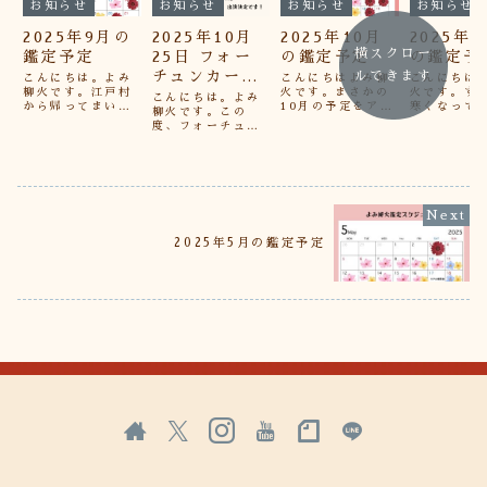
お知らせ
お知らせ
お知らせ
お知らせ
2025年9月の
2025年10月
2025年10月
2025年1
横スクロー
鑑定予定
25日 フォー
の鑑定予定
の鑑定予
チュンカー
ルできます
こんにちは。よみ
こんにちはよみ柳
こんにちは
柳火です。江戸村
火です。まさかの
火です。す
ド・マーケッ
こんにちは。よみ
から帰ってまいり
10月の予定をアッ
寒くなって
柳火です。この
ト2025秋出演
ました。9月の鑑
プしそびれていま
たね。実家
度、フォーチュン
決定のお知ら
定予定です。・対
した。。公式Line
いた新米は
カード・マーケッ
面鑑定・zoom鑑
や、Xにはあげて
べようと思
せ
ト2025秋に出演
定・メッセージ鑑
いたのに。。よろ
す。11月は
が決まりました！
定・ストール作成
しければこの機会
山梨でのイ
フォーチュンカー
など、各種鑑定は
にLine、Xのご登
が続きます
ド・マーケット(以
天則の占い館より
録お願いいたしま
11/8は甲
下FCM)とは年に
承ります。もしく
す・・！（なんて
スマルシェ
2回、春と秋に日
は公式Line通常鑑
強引なん
丁にて占い
本橋浜町で開催し
2025年5月の鑑定予定
定に加えて、9月
だ・・）・対面鑑
街コス、初
てる「フォーチュ
はイベント盛りだ
定・zoom鑑定・
のでどんな
ンカード・マーケ
くさんです...
メッセージ鑑...
んだろう・
ット」は、占い師
ク...
やイラストレ...